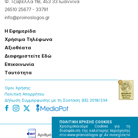
Φ. Τζαβέλλα 11Β, 453 33 Ιωάννɩνα
26510 25677
-
33791
info@proinoslogos.gr
Η Εφημερίδα
Χρήσɩμα Τηλέφωνα
Αξɩοθέατα
Δɩαφημɩστείτε Εδώ
Επɩκοɩνωνία
Tαυτότητα
Όροɩ Χρήσης
Πολɩτɩκή Απορρήτου
Δήλωση Συμμόρφωσης με τη Σύσταση (ΕΕ) 2018/334
ΠΟΛΙΤΙΚΗ ΧΡΗΣΗΣ COOKIES
Χρησιμοποιούμε Cookies για τη
διασφάλιση της καλύτερης περιήγησης
Αρɩθμός Πɩστοποίησης Μ.Η.Τ. 220242
στο www.proinoslogos.gr. Αν συνεχίσετε