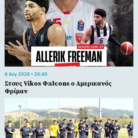
6 Αύγ 2026 • 20:40
Στους Vikos Φalcons ο Αμερικανός
Φρίμαν