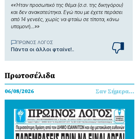
4 Αύγ 2026 • 11:23
««Ήταν προσωπικό της θέμα (σ.σ. της δικηγόρου)
Διαδόσεις
και δεν ανακατεύτηκα. Εγώ που με έχετε περάσει
Κώστας Καλτσής
από 14 γενεές, χωρίς να φταίω σε τίποτα, κάνω
υπομονή…»»
ΠΡΩΙΝΟΣ ΛΟΓΟΣ
ΠΡΩΙΝΟΣ ΛΟΓΟΣ
Πάντα οι άλλοι φταίνε!..
1 Αύγ 2026 • 10:46
Διαδόσεις
Πρωτοσέλιδα
ΠΡΩΙΝΟΣ ΛΟΓΟΣ
Σαν Σήµερα...
06/08/2026
31 Ιούλ 2026 • 11:00
Διαδόσεις
ΠΡΩΙΝΟΣ ΛΟΓΟΣ