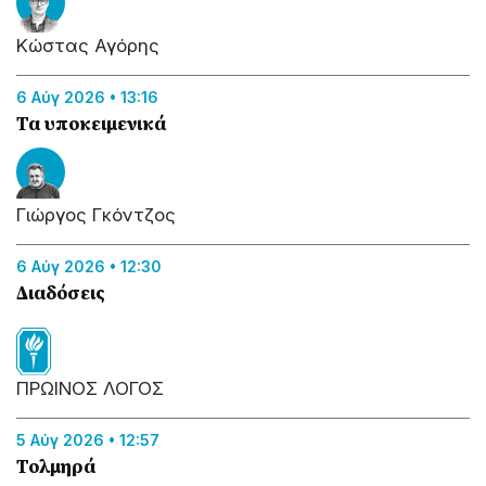
5 Αύγ 2026 • 10:44
Μια ζωή την έχουμε…
Κώστας Αγόρης
6 Αύγ 2026 • 13:16
Τα υποκειμενικά
Γιάννης Μπούγιας
4 Αύγ 2026 • 11:29
Τι πρέπει να γίνει σχετικά με το νερό…
Γιώργος Γκόντζος
6 Αύγ 2026 • 12:30
Διαδόσεις
Δημήτρης Μακρής
4 Αύγ 2026 • 11:26
Πρώτα τα συμφέροντα των άλλων και μετά τα
ΠΡΩΙΝΟΣ ΛΟΓΟΣ
δικά μας!
5 Αύγ 2026 • 12:57
Τολμηρά