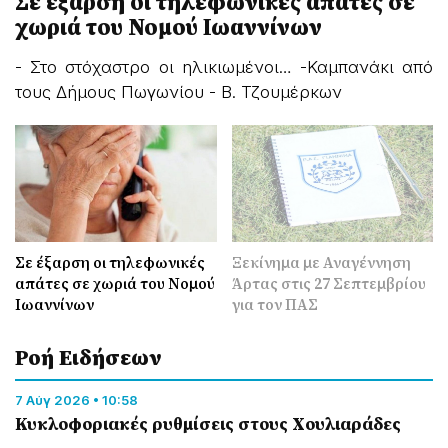
Σε έξαρση οι τηλεφωνικές απάτες σε
Ξ
χωριά του Νομού Ιωαννίνων
2
- Στο στόχαστρο οι ηλικιωμένοι… -Καμπανάκι από
-
τους Δήμους Πωγωνίου - Β. Τζουμέρκων
Ο
Σε έξαρση οι τηλεφωνικές
Ξεκίνημα με Αναγέννηση
απάτες σε χωριά του Νομού
Άρτας στις 27 Σεπτεμβρίου
Ιωαννίνων
για τον ΠΑΣ
Ροή Eιδήσεων
7 Αύγ 2026 • 10:58
Κυκλοφοριακές ρυθμίσεις στους Χουλιαράδες