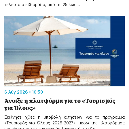
τελευταία εβδομάδα, από τις 25 έως ...
6 Αύγ 2026 • 10:50
Άνοιξε η πλατφόρμα για το «Τουρισμός
για Όλους»
Ξεκίνησε χθες η υποβολή αιτήσεων για το πρόγραμμα
«Τουρισμός για Όλους 2026-2027», μέσω της πλατφόρμας
vouchers.gov.gr με κωδικούς Taxisnet ή στα ΚΕΠ.