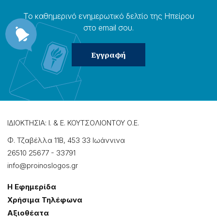
Το καθημερɩνό ενημερωτɩκό δελτίο της Ηπείρου
στο email σου.
ΙΔΙΟΚΤΗΣΙΑ: Ι. & Ε. ΚΟΥΤΣΟΛΙΟΝΤΟΥ Ο.Ε.
Φ. Τζαβέλλα 11Β, 453 33 Ιωάννɩνα
26510 25677
-
33791
info@proinoslogos.gr
Η Εφημερίδα
Χρήσɩμα Τηλέφωνα
Αξɩοθέατα