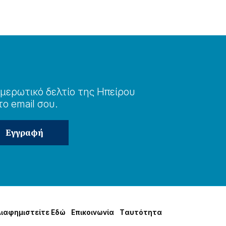
μερωτɩκό δελτίο της Ηπείρου
το email σου.
Δɩαφημɩστείτε Εδώ
Επɩκοɩνωνία
Tαυτότητα