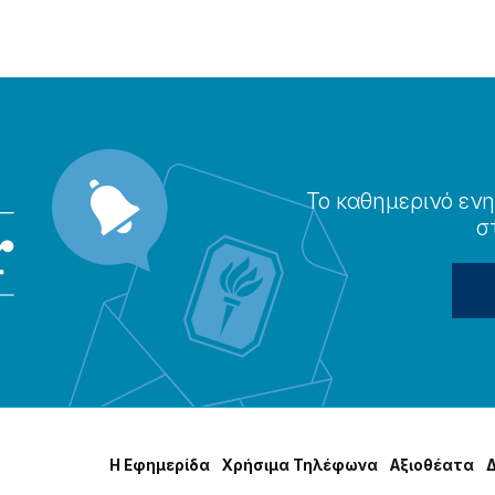
Το καθημερɩνό ενη
σ
Η Εφημερίδα
Χρήσɩμα Τηλέφωνα
Αξɩοθέατα