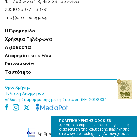
Φ. Τζαβέλλα 11Β, 453 33 Ιωάννɩνα
26510 25677
-
33791
info@proinoslogos.gr
Η Εφημερίδα
Χρήσɩμα Τηλέφωνα
Αξɩοθέατα
Δɩαφημɩστείτε Εδώ
Επɩκοɩνωνία
Tαυτότητα
Όροɩ Χρήσης
Πολɩτɩκή Απορρήτου
Δήλωση Συμμόρφωσης με τη Σύσταση (ΕΕ) 2018/334
ΠΟΛΙΤΙΚΗ ΧΡΗΣΗΣ COOKIES
Χρησιμοποιούμε Cookies για τη
διασφάλιση της καλύτερης περιήγησης
Αρɩθμός Πɩστοποίησης Μ.Η.Τ. 220242
στο www.proinoslogos.gr. Αν συνεχίσετε