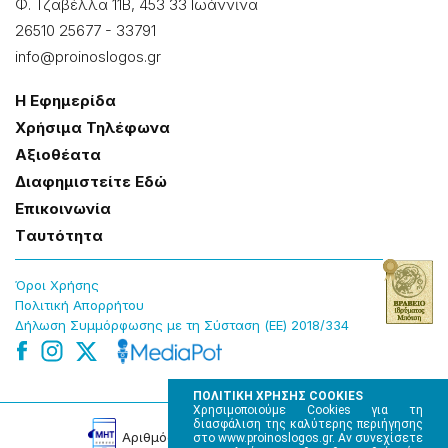
Φ. Τζαβέλλα 11Β, 453 33 Ιωάννɩνα
26510 25677
-
33791
info@proinoslogos.gr
Η Εφημερίδα
Χρήσɩμα Τηλέφωνα
Αξɩοθέατα
Δɩαφημɩστείτε Εδώ
Επɩκοɩνωνία
Tαυτότητα
Όροɩ Χρήσης
Πολɩτɩκή Απορρήτου
Δήλωση Συμμόρφωσης με τη Σύσταση (ΕΕ) 2018/334
ΠΟΛΙΤΙΚΗ ΧΡΗΣΗΣ COOKIES
Χρησιμοποιούμε Cookies για τη
διασφάλιση της καλύτερης περιήγησης
Αρɩθμός Πɩστοποίησης Μ.Η.Τ. 220242
στο www.proinoslogos.gr. Αν συνεχίσετε