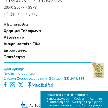
Φ. Τζαβέλλα 11Β, 453 33 Ιωάννɩνα
26510 25677
-
33791
info@proinoslogos.gr
Η Εφημερίδα
Χρήσɩμα Τηλέφωνα
Αξɩοθέατα
Δɩαφημɩστείτε Εδώ
Επɩκοɩνωνία
Tαυτότητα
Όροɩ Χρήσης
Πολɩτɩκή Απορρήτου
Δήλωση Συμμόρφωσης με τη Σύσταση (ΕΕ) 2018/334
ΠΟΛΙΤΙΚΗ ΧΡΗΣΗΣ COOKIES
Χρησιμοποιούμε Cookies για τη
διασφάλιση της καλύτερης περιήγησης
Αρɩθμός Πɩστοποίησης Μ.Η.Τ. 220242
στο www.proinoslogos.gr. Αν συνεχίσετε