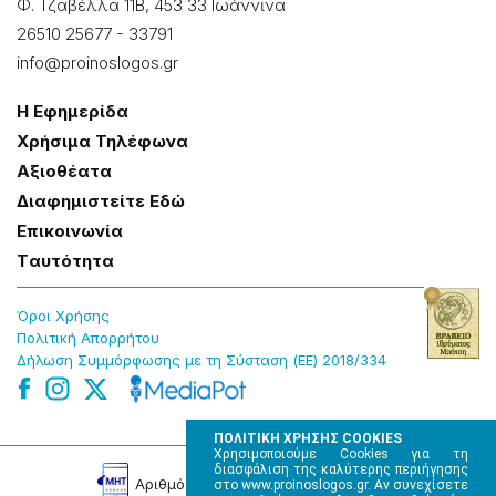
Φ. Τζαβέλλα 11Β, 453 33 Ιωάννɩνα
26510 25677
-
33791
info@proinoslogos.gr
Η Εφημερίδα
Χρήσɩμα Τηλέφωνα
Αξɩοθέατα
Δɩαφημɩστείτε Εδώ
Επɩκοɩνωνία
Tαυτότητα
Όροɩ Χρήσης
Πολɩτɩκή Απορρήτου
Δήλωση Συμμόρφωσης με τη Σύσταση (ΕΕ) 2018/334
ΠΟΛΙΤΙΚΗ ΧΡΗΣΗΣ COOKIES
Χρησιμοποιούμε Cookies για τη
διασφάλιση της καλύτερης περιήγησης
Αρɩθμός Πɩστοποίησης Μ.Η.Τ. 220242
στο www.proinoslogos.gr. Αν συνεχίσετε