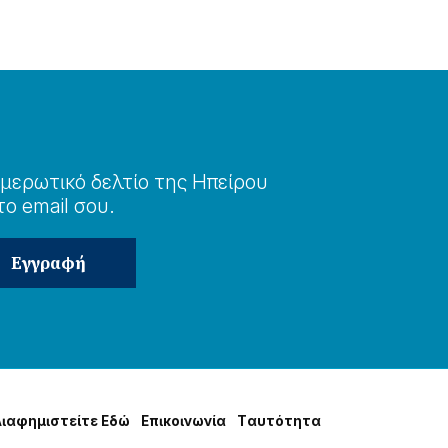
μερωτɩκό δελτίο της Ηπείρου
το email σου.
Δɩαφημɩστείτε Εδώ
Επɩκοɩνωνία
Tαυτότητα