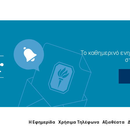
Το καθημερɩνό ενη
σ
Η Εφημερίδα
Χρήσɩμα Τηλέφωνα
Αξɩοθέατα