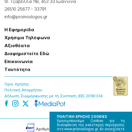
Φ. Τζαβέλλα 11Β, 453 33 Ιωάννɩνα
26510 25677
-
33791
info@proinoslogos.gr
Η Εφημερίδα
Χρήσɩμα Τηλέφωνα
Αξɩοθέατα
Δɩαφημɩστείτε Εδώ
Επɩκοɩνωνία
Tαυτότητα
Όροɩ Χρήσης
Πολɩτɩκή Απορρήτου
Δήλωση Συμμόρφωσης με τη Σύσταση (ΕΕ) 2018/334
ΠΟΛΙΤΙΚΗ ΧΡΗΣΗΣ COOKIES
Χρησιμοποιούμε Cookies για τη
διασφάλιση της καλύτερης περιήγησης
Αρɩθμός Πɩστοποίησης Μ.Η.Τ. 220242
στο www.proinoslogos.gr. Αν συνεχίσετε