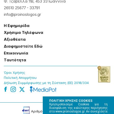
Φ. Τζαβέλλα 11Β, 453 33 Ιωάννɩνα
26510 25677
-
33791
info@proinoslogos.gr
Η Εφημερίδα
Χρήσɩμα Τηλέφωνα
Αξɩοθέατα
Δɩαφημɩστείτε Εδώ
Επɩκοɩνωνία
Tαυτότητα
Όροɩ Χρήσης
Πολɩτɩκή Απορρήτου
Δήλωση Συμμόρφωσης με τη Σύσταση (ΕΕ) 2018/334
ΠΟΛΙΤΙΚΗ ΧΡΗΣΗΣ COOKIES
Χρησιμοποιούμε Cookies για τη
διασφάλιση της καλύτερης περιήγησης
Αρɩθμός Πɩστοποίησης Μ.Η.Τ. 220242
στο www.proinoslogos.gr. Αν συνεχίσετε