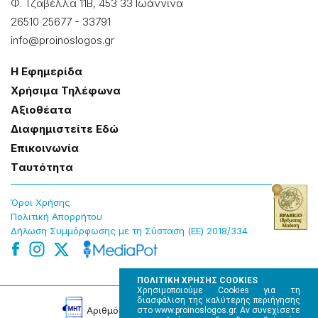
Φ. Τζαβέλλα 11Β, 453 33 Ιωάννɩνα
26510 25677
-
33791
info@proinoslogos.gr
Η Εφημερίδα
Χρήσɩμα Τηλέφωνα
Αξɩοθέατα
Δɩαφημɩστείτε Εδώ
Επɩκοɩνωνία
Tαυτότητα
Όροɩ Χρήσης
Πολɩτɩκή Απορρήτου
Δήλωση Συμμόρφωσης με τη Σύσταση (ΕΕ) 2018/334
ΠΟΛΙΤΙΚΗ ΧΡΗΣΗΣ COOKIES
Χρησιμοποιούμε Cookies για τη
διασφάλιση της καλύτερης περιήγησης
Αρɩθμός Πɩστοποίησης Μ.Η.Τ. 220242
στο www.proinoslogos.gr. Αν συνεχίσετε