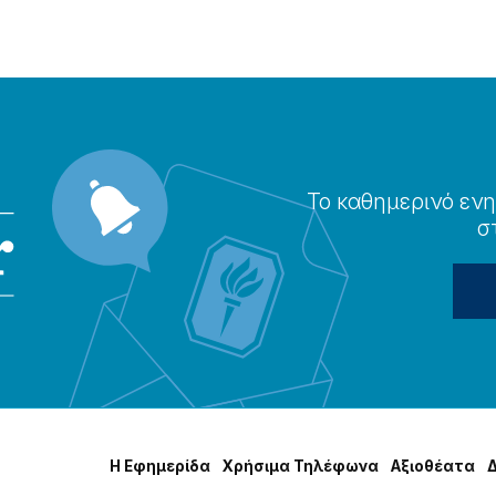
Το καθημερɩνό ενη
σ
Η Εφημερίδα
Χρήσɩμα Τηλέφωνα
Αξɩοθέατα