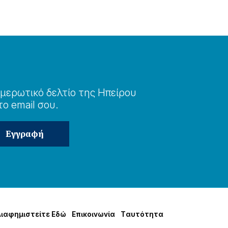
μερωτɩκό δελτίο της Ηπείρου
το email σου.
Δɩαφημɩστείτε Εδώ
Επɩκοɩνωνία
Tαυτότητα