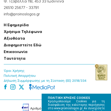
Φ. Τζαβέλλα 11Β, 453 33 Ιωάννɩνα
26510 25677
-
33791
info@proinoslogos.gr
Η Εφημερίδα
Χρήσɩμα Τηλέφωνα
Αξɩοθέατα
Δɩαφημɩστείτε Εδώ
Επɩκοɩνωνία
Tαυτότητα
Όροɩ Χρήσης
Πολɩτɩκή Απορρήτου
Δήλωση Συμμόρφωσης με τη Σύσταση (ΕΕ) 2018/334
ΠΟΛΙΤΙΚΗ ΧΡΗΣΗΣ COOKIES
Χρησιμοποιούμε Cookies για τη
διασφάλιση της καλύτερης περιήγησης
Αρɩθμός Πɩστοποίησης Μ.Η.Τ. 220242
στο www.proinoslogos.gr. Αν συνεχίσετε