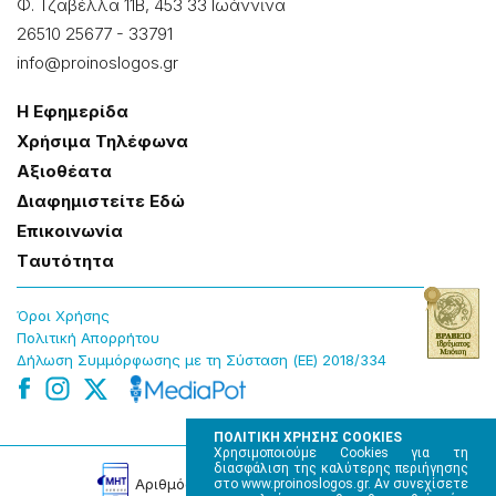
Φ. Τζαβέλλα 11Β, 453 33 Ιωάννɩνα
26510 25677
-
33791
info@proinoslogos.gr
Η Εφημερίδα
Χρήσɩμα Τηλέφωνα
Αξɩοθέατα
Δɩαφημɩστείτε Εδώ
Επɩκοɩνωνία
Tαυτότητα
Όροɩ Χρήσης
Πολɩτɩκή Απορρήτου
Δήλωση Συμμόρφωσης με τη Σύσταση (ΕΕ) 2018/334
ΠΟΛΙΤΙΚΗ ΧΡΗΣΗΣ COOKIES
Χρησιμοποιούμε Cookies για τη
διασφάλιση της καλύτερης περιήγησης
Αρɩθμός Πɩστοποίησης Μ.Η.Τ. 220242
στο www.proinoslogos.gr. Αν συνεχίσετε