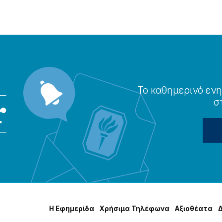
Το καθημερɩνό ενη
σ
Η Εφημερίδα
Χρήσɩμα Τηλέφωνα
Αξɩοθέατα