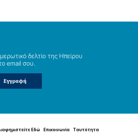
μερωτɩκό δελτίο της Ηπείρου
το email σου.
Δɩαφημɩστείτε Εδώ
Επɩκοɩνωνία
Tαυτότητα