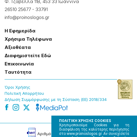
Φ. Τζαβέλλα 11Β, 453 33 Ιωάννɩνα
26510 25677
-
33791
info@proinoslogos.gr
Η Εφημερίδα
Χρήσɩμα Τηλέφωνα
Αξɩοθέατα
Δɩαφημɩστείτε Εδώ
Επɩκοɩνωνία
Tαυτότητα
Όροɩ Χρήσης
Πολɩτɩκή Απορρήτου
Δήλωση Συμμόρφωσης με τη Σύσταση (ΕΕ) 2018/334
ΠΟΛΙΤΙΚΗ ΧΡΗΣΗΣ COOKIES
Χρησιμοποιούμε Cookies για τη
διασφάλιση της καλύτερης περιήγησης
Αρɩθμός Πɩστοποίησης Μ.Η.Τ. 220242
στο www.proinoslogos.gr. Αν συνεχίσετε