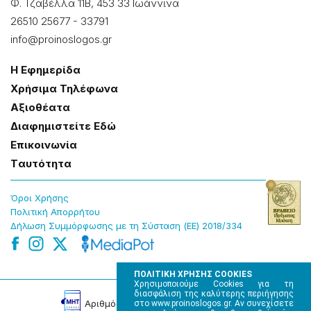
Φ. Τζαβέλλα 11Β, 453 33 Ιωάννɩνα
26510 25677
-
33791
info@proinoslogos.gr
Η Εφημερίδα
Χρήσɩμα Τηλέφωνα
Αξɩοθέατα
Δɩαφημɩστείτε Εδώ
Επɩκοɩνωνία
Tαυτότητα
Όροɩ Χρήσης
Πολɩτɩκή Απορρήτου
Δήλωση Συμμόρφωσης με τη Σύσταση (ΕΕ) 2018/334
ΠΟΛΙΤΙΚΗ ΧΡΗΣΗΣ COOKIES
Χρησιμοποιούμε Cookies για τη
διασφάλιση της καλύτερης περιήγησης
Αρɩθμός Πɩστοποίησης Μ.Η.Τ. 220242
στο www.proinoslogos.gr. Αν συνεχίσετε