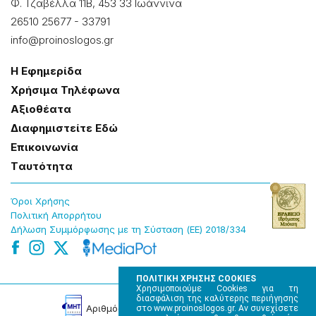
Φ. Τζαβέλλα 11Β, 453 33 Ιωάννɩνα
26510 25677
-
33791
info@proinoslogos.gr
Η Εφημερίδα
Χρήσɩμα Τηλέφωνα
Αξɩοθέατα
Δɩαφημɩστείτε Εδώ
Επɩκοɩνωνία
Tαυτότητα
Όροɩ Χρήσης
Πολɩτɩκή Απορρήτου
Δήλωση Συμμόρφωσης με τη Σύσταση (ΕΕ) 2018/334
ΠΟΛΙΤΙΚΗ ΧΡΗΣΗΣ COOKIES
Χρησιμοποιούμε Cookies για τη
διασφάλιση της καλύτερης περιήγησης
Αρɩθμός Πɩστοποίησης Μ.Η.Τ. 220242
στο www.proinoslogos.gr. Αν συνεχίσετε