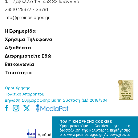
Φ. Τζαβέλλα 11Β, 453 33 Ιωάννɩνα
26510 25677
-
33791
info@proinoslogos.gr
Η Εφημερίδα
Χρήσɩμα Τηλέφωνα
Αξɩοθέατα
Δɩαφημɩστείτε Εδώ
Επɩκοɩνωνία
Tαυτότητα
Όροɩ Χρήσης
Πολɩτɩκή Απορρήτου
Δήλωση Συμμόρφωσης με τη Σύσταση (ΕΕ) 2018/334
ΠΟΛΙΤΙΚΗ ΧΡΗΣΗΣ COOKIES
Χρησιμοποιούμε Cookies για τη
διασφάλιση της καλύτερης περιήγησης
Αρɩθμός Πɩστοποίησης Μ.Η.Τ. 220242
στο www.proinoslogos.gr. Αν συνεχίσετε