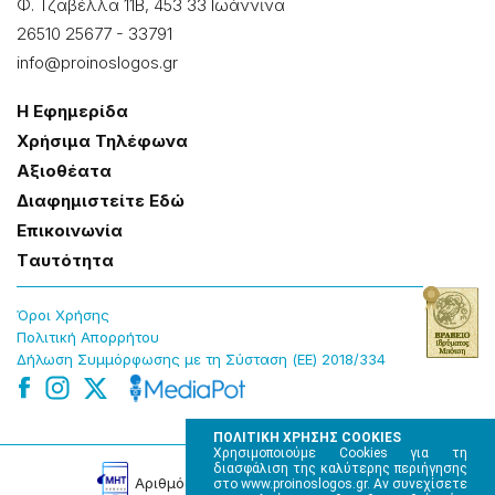
Φ. Τζαβέλλα 11Β, 453 33 Ιωάννɩνα
26510 25677
-
33791
info@proinoslogos.gr
Η Εφημερίδα
Χρήσɩμα Τηλέφωνα
Αξɩοθέατα
Δɩαφημɩστείτε Εδώ
Επɩκοɩνωνία
Tαυτότητα
Όροɩ Χρήσης
Πολɩτɩκή Απορρήτου
Δήλωση Συμμόρφωσης με τη Σύσταση (ΕΕ) 2018/334
ΠΟΛΙΤΙΚΗ ΧΡΗΣΗΣ COOKIES
Χρησιμοποιούμε Cookies για τη
διασφάλιση της καλύτερης περιήγησης
Αρɩθμός Πɩστοποίησης Μ.Η.Τ. 220242
στο www.proinoslogos.gr. Αν συνεχίσετε