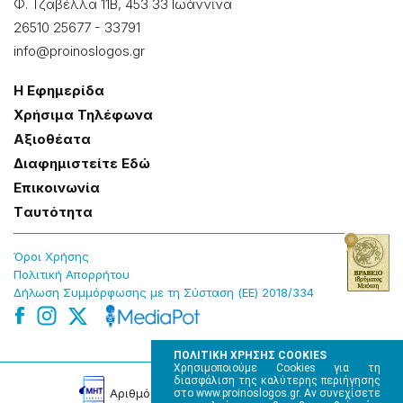
Φ. Τζαβέλλα 11Β, 453 33 Ιωάννɩνα
26510 25677
-
33791
info@proinoslogos.gr
Η Εφημερίδα
Χρήσɩμα Τηλέφωνα
Αξɩοθέατα
Δɩαφημɩστείτε Εδώ
Επɩκοɩνωνία
Tαυτότητα
Όροɩ Χρήσης
Πολɩτɩκή Απορρήτου
Δήλωση Συμμόρφωσης με τη Σύσταση (ΕΕ) 2018/334
ΠΟΛΙΤΙΚΗ ΧΡΗΣΗΣ COOKIES
Χρησιμοποιούμε Cookies για τη
διασφάλιση της καλύτερης περιήγησης
Αρɩθμός Πɩστοποίησης Μ.Η.Τ. 220242
στο www.proinoslogos.gr. Αν συνεχίσετε