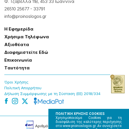
Φ. Τζαβέλλα 11Β, 453 33 Ιωάννɩνα
26510 25677
-
33791
info@proinoslogos.gr
Η Εφημερίδα
Χρήσɩμα Τηλέφωνα
Αξɩοθέατα
Δɩαφημɩστείτε Εδώ
Επɩκοɩνωνία
Tαυτότητα
Όροɩ Χρήσης
Πολɩτɩκή Απορρήτου
Δήλωση Συμμόρφωσης με τη Σύσταση (ΕΕ) 2018/334
ΠΟΛΙΤΙΚΗ ΧΡΗΣΗΣ COOKIES
Χρησιμοποιούμε Cookies για τη
διασφάλιση της καλύτερης περιήγησης
Αρɩθμός Πɩστοποίησης Μ.Η.Τ. 220242
στο www.proinoslogos.gr. Αν συνεχίσετε