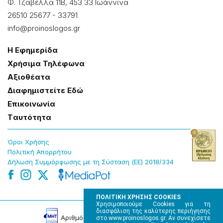
Φ. Τζαβέλλα 11Β, 453 33 Ιωάννɩνα
26510 25677
-
33791
info@proinoslogos.gr
Η Εφημερίδα
Χρήσɩμα Τηλέφωνα
Αξɩοθέατα
Δɩαφημɩστείτε Εδώ
Επɩκοɩνωνία
Tαυτότητα
Όροɩ Χρήσης
Πολɩτɩκή Απορρήτου
Δήλωση Συμμόρφωσης με τη Σύσταση (ΕΕ) 2018/334
ΠΟΛΙΤΙΚΗ ΧΡΗΣΗΣ COOKIES
Χρησιμοποιούμε Cookies για τη
διασφάλιση της καλύτερης περιήγησης
Αρɩθμός Πɩστοποίησης Μ.Η.Τ. 220242
στο www.proinoslogos.gr. Αν συνεχίσετε