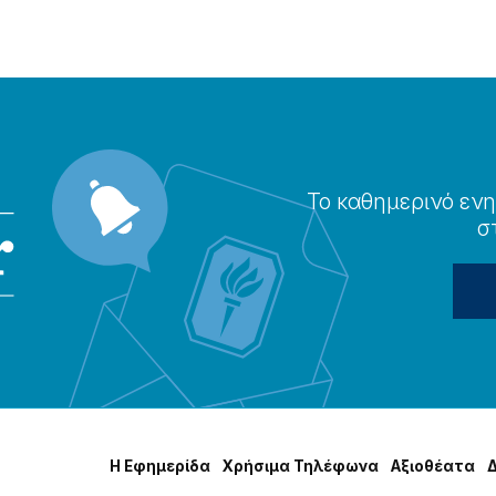
Το καθημερɩνό ενη
σ
Η Εφημερίδα
Χρήσɩμα Τηλέφωνα
Αξɩοθέατα