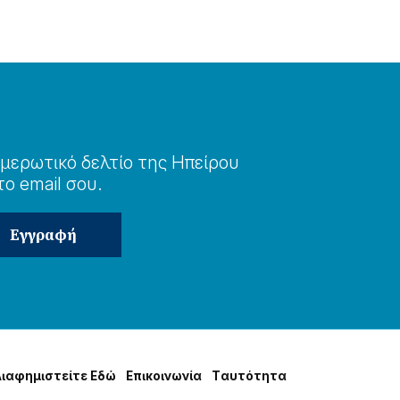
μερωτɩκό δελτίο της Ηπείρου
το email σου.
Δɩαφημɩστείτε Εδώ
Επɩκοɩνωνία
Tαυτότητα