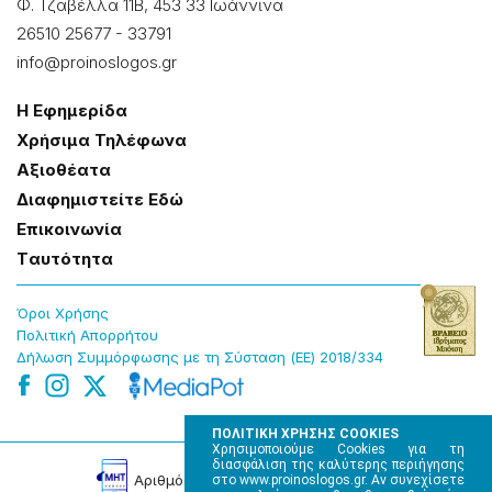
Φ. Τζαβέλλα 11Β, 453 33 Ιωάννɩνα
26510 25677
-
33791
info@proinoslogos.gr
Η Εφημερίδα
Χρήσɩμα Τηλέφωνα
Αξɩοθέατα
Δɩαφημɩστείτε Εδώ
Επɩκοɩνωνία
Tαυτότητα
Όροɩ Χρήσης
Πολɩτɩκή Απορρήτου
Δήλωση Συμμόρφωσης με τη Σύσταση (ΕΕ) 2018/334
ΠΟΛΙΤΙΚΗ ΧΡΗΣΗΣ COOKIES
Χρησιμοποιούμε Cookies για τη
διασφάλιση της καλύτερης περιήγησης
Αρɩθμός Πɩστοποίησης Μ.Η.Τ. 220242
στο www.proinoslogos.gr. Αν συνεχίσετε