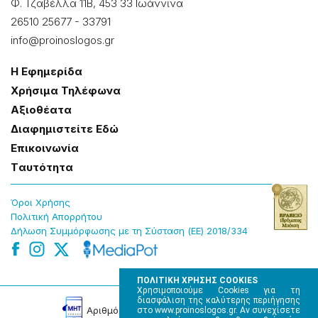
Φ. Τζαβέλλα 11Β, 453 33 Ιωάννɩνα
26510 25677
-
33791
info@proinoslogos.gr
Η Εφημερίδα
Χρήσɩμα Τηλέφωνα
Αξɩοθέατα
Δɩαφημɩστείτε Εδώ
Επɩκοɩνωνία
Tαυτότητα
Όροɩ Χρήσης
Πολɩτɩκή Απορρήτου
Δήλωση Συμμόρφωσης με τη Σύσταση (ΕΕ) 2018/334
ΠΟΛΙΤΙΚΗ ΧΡΗΣΗΣ COOKIES
Χρησιμοποιούμε Cookies για τη
διασφάλιση της καλύτερης περιήγησης
Αρɩθμός Πɩστοποίησης Μ.Η.Τ. 220242
στο www.proinoslogos.gr. Αν συνεχίσετε