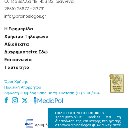
Φ. Τζαβέλλα 11Β, 453 33 Ιωάννɩνα
26510 25677
-
33791
info@proinoslogos.gr
Η Εφημερίδα
Χρήσɩμα Τηλέφωνα
Αξɩοθέατα
Δɩαφημɩστείτε Εδώ
Επɩκοɩνωνία
Tαυτότητα
Όροɩ Χρήσης
Πολɩτɩκή Απορρήτου
Δήλωση Συμμόρφωσης με τη Σύσταση (ΕΕ) 2018/334
ΠΟΛΙΤΙΚΗ ΧΡΗΣΗΣ COOKIES
Χρησιμοποιούμε Cookies για τη
διασφάλιση της καλύτερης περιήγησης
Αρɩθμός Πɩστοποίησης Μ.Η.Τ. 220242
στο www.proinoslogos.gr. Αν συνεχίσετε