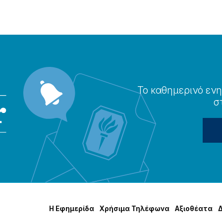
Το καθημερɩνό ενη
σ
Η Εφημερίδα
Χρήσɩμα Τηλέφωνα
Αξɩοθέατα