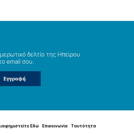
μερωτɩκό δελτίο της Ηπείρου
το email σου.
Δɩαφημɩστείτε Εδώ
Επɩκοɩνωνία
Tαυτότητα