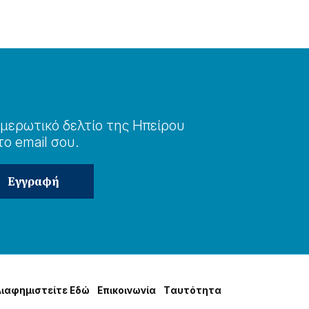
μερωτɩκό δελτίο της Ηπείρου
το email σου.
Δɩαφημɩστείτε Εδώ
Επɩκοɩνωνία
Tαυτότητα