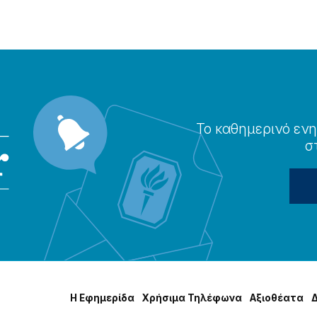
Το καθημερɩνό ενη
σ
Η Εφημερίδα
Χρήσɩμα Τηλέφωνα
Αξɩοθέατα