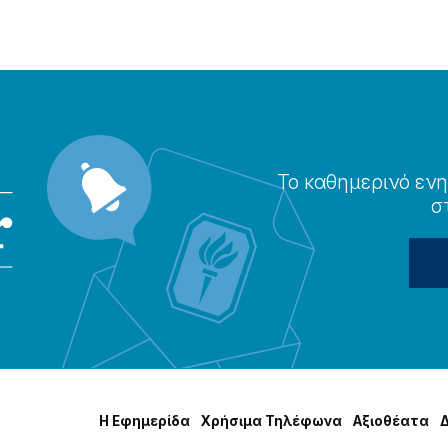
Το καθημερɩνό ενη
σ
Η Εφημερίδα
Χρήσɩμα Τηλέφωνα
Αξɩοθέατα