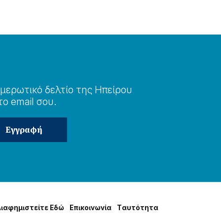
μερωτɩκό δελτίο της Ηπείρου
το email σου.
Δɩαφημɩστείτε Εδώ
Επɩκοɩνωνία
Tαυτότητα