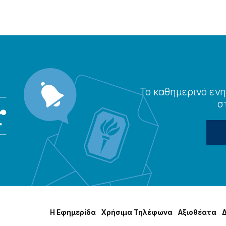
Το καθημερɩνό ενη
σ
Η Εφημερίδα
Χρήσɩμα Τηλέφωνα
Αξɩοθέατα