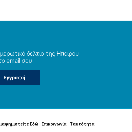
μερωτɩκό δελτίο της Ηπείρου
το email σου.
Δɩαφημɩστείτε Εδώ
Επɩκοɩνωνία
Tαυτότητα