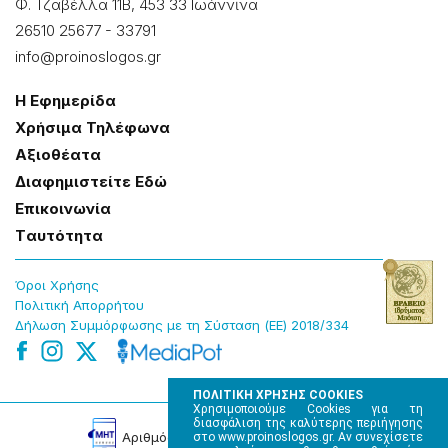
Φ. Τζαβέλλα 11Β, 453 33 Ιωάννɩνα
26510 25677
-
33791
info@proinoslogos.gr
Η Εφημερίδα
Χρήσɩμα Τηλέφωνα
Αξɩοθέατα
Δɩαφημɩστείτε Εδώ
Επɩκοɩνωνία
Tαυτότητα
Όροɩ Χρήσης
Πολɩτɩκή Απορρήτου
Δήλωση Συμμόρφωσης με τη Σύσταση (ΕΕ) 2018/334
ΠΟΛΙΤΙΚΗ ΧΡΗΣΗΣ COOKIES
Χρησιμοποιούμε Cookies για τη
διασφάλιση της καλύτερης περιήγησης
Αρɩθμός Πɩστοποίησης Μ.Η.Τ. 220242
στο www.proinoslogos.gr. Αν συνεχίσετε