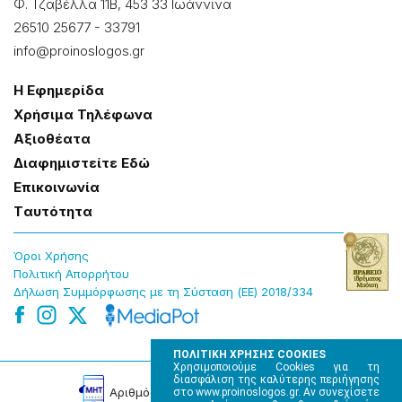
Φ. Τζαβέλλα 11Β, 453 33 Ιωάννɩνα
26510 25677
-
33791
info@proinoslogos.gr
Η Εφημερίδα
Χρήσɩμα Τηλέφωνα
Αξɩοθέατα
Δɩαφημɩστείτε Εδώ
Επɩκοɩνωνία
Tαυτότητα
Όροɩ Χρήσης
Πολɩτɩκή Απορρήτου
Δήλωση Συμμόρφωσης με τη Σύσταση (ΕΕ) 2018/334
ΠΟΛΙΤΙΚΗ ΧΡΗΣΗΣ COOKIES
Χρησιμοποιούμε Cookies για τη
διασφάλιση της καλύτερης περιήγησης
Αρɩθμός Πɩστοποίησης Μ.Η.Τ. 220242
στο www.proinoslogos.gr. Αν συνεχίσετε